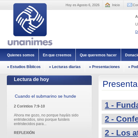
Hoy es Agosto 6, 2026
Inicio
Con
A
U
D
Quienes somos
En que creemos
Que queremos hacer
Donaci
» Estudios Bíblicos
» Lecturas diarias
» Presentaciones
» Pod
Lectura de hoy
Presenta
Cuando el submarino se hunde
1 - Fun
2 Corintios 7:9-10
Ahora me gozo, no porque hayáis sido
2 - Conf
entristecidos, sino porque fuisteis
entristecidos para...
2 - Los 
REFLEXIÓN