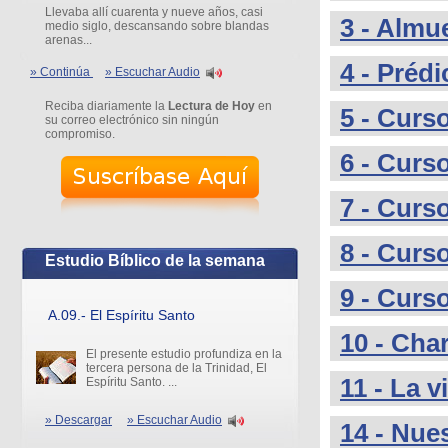
Llevaba allí cuarenta y nueve años, casi
3 - Almu
medio siglo, descansando sobre blandas
arenas...
4 - Prédi
» Continúa
» Escuchar Audio
Reciba diariamente la
Lectura de Hoy
en
5 - Curs
su correo electrónico sin ningún
compromiso.
6 - Curso
7 - Curs
8 - Curso
Estudio Bíblico de la semana
9 - Curs
A.09.- El Espíritu Santo
10 - Cha
El presente estudio profundiza en la
tercera persona de la Trinidad, El
11 - La v
Espíritu Santo. ...
» Descargar
» Escuchar Audio
14 - Nue