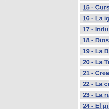
15 - Cur
16 - La i
17 - Indu
18 - Dios
19 - La B
20 - La T
21 - Cre
22 - La c
23 - La 
24 - El 