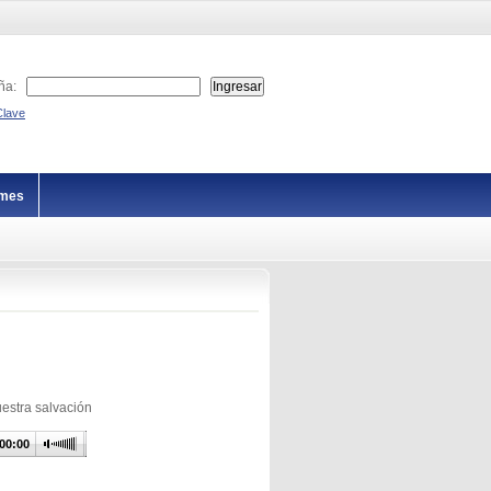
ña:
Clave
imes
uestra salvación
00:00