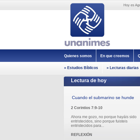
Hoy es Ago
Quienes somos
En que creemos
Q
» Estudios Bíblicos
» Lecturas diarias
Lectura de hoy
Cuando el submarino se hunde
2 Corintios 7:9-10
Ahora me gozo, no porque hayáis sido
entristecidos, sino porque fuisteis
entristecidos para...
REFLEXIÓN