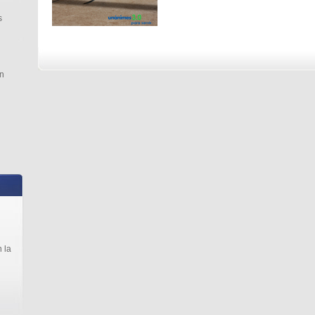
s
n
 la
l