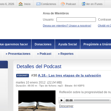
sto 6, 2026
Inicio
Contáctenos
Podcast
Ver en iTunes
Area de Miembros
Usuario:
Contrase
Desea ser miembro? Unase a nosotros!
Olvidé mi 
ue queremos hacer
Donaciones
Ayuda Social
Pregúntele a Unán
» Presentaciones
» Podcast
» Reportes
Detalles del Podcast
#30
A.18.- Las tres etapas de la salvación
martes 10 enero 2012
(22,04 MB)
Duración: 48:00 m - Tipo de fichero: mp3 - Bitrate: 64 KBPS
Reflexión sobre la progresividad de n
00:00
Descargar