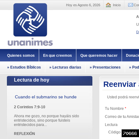
Hoy es Agosto 6, 2026
Inicio
Con
A
U
D
Quienes somos
En que creemos
Que queremos hacer
Donaci
» Estudios Bíblicos
» Lecturas diarias
» Presentaciones
» Pod
Lectura de hoy
Reenviar
Cuando el submarino se hunde
Usted podrá reenvi
2 Corintios 7:9-10
Tu Nombre
*
Ahora me gozo, no porque hayáis sido
Correo de tu Amista
entristecidos, sino porque fuisteis
entristecidos para...
Lectura
Código
REFLEXIÓN