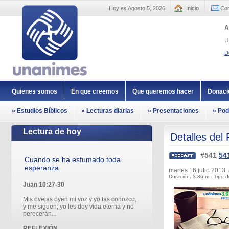
Hoy es Agosto 5, 2026
Inicio
Con
A
U
D
Quienes somos
En que creemos
Que queremos hacer
Donaci
» Estudios Bíblicos
» Lecturas diarias
» Presentaciones
» Pod
Lectura de hoy
Detalles del
#541
54
Cuando se ha esfumado toda
esperanza
martes 16 julio 2013
Duración: 3:36 m - Tipo d
Juan 10:27-30
Mis ovejas oyen mi voz y yo las conozco,
y me siguen; yo les doy vida eterna y no
perecerán...
REFLEXIÓN