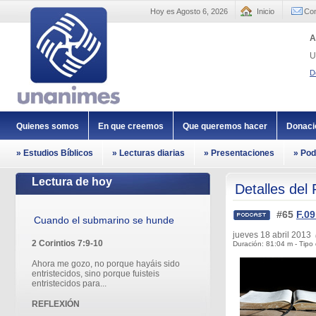
Hoy es Agosto 6, 2026
Inicio
Con
A
U
D
Quienes somos
En que creemos
Que queremos hacer
Donaci
» Estudios Bíblicos
» Lecturas diarias
» Presentaciones
» Pod
Lectura de hoy
Detalles del
#65
F.09
Cuando el submarino se hunde
jueves 18 abril 2013
2 Corintios 7:9-10
Duración: 81:04 m - Tipo 
Ahora me gozo, no porque hayáis sido
entristecidos, sino porque fuisteis
entristecidos para...
REFLEXIÓN