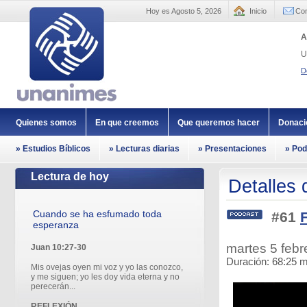
Hoy es Agosto 5, 2026
Inicio
Con
A
U
D
Quienes somos
En que creemos
Que queremos hacer
Donaci
» Estudios Bíblicos
» Lecturas diarias
» Presentaciones
» Pod
Lectura de hoy
Detalles 
Cuando se ha esfumado toda
#61
F
esperanza
martes 5 feb
Juan 10:27-30
Duración: 68:25 m
Mis ovejas oyen mi voz y yo las conozco,
y me siguen; yo les doy vida eterna y no
perecerán...
REFLEXIÓN