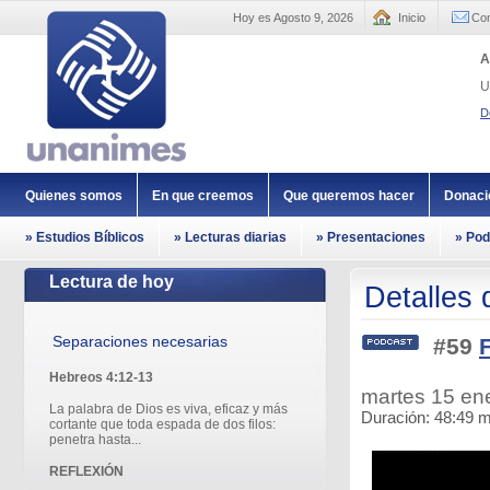
Hoy es Agosto 9, 2026
Inicio
Con
A
U
D
Quienes somos
En que creemos
Que queremos hacer
Donaci
» Estudios Bíblicos
» Lecturas diarias
» Presentaciones
» Pod
Lectura de hoy
Detalles 
Separaciones necesarias
#59
F
Hebreos 4:12-13
martes 15 e
La palabra de Dios es viva, eficaz y más
Duración: 48:49 m
cortante que toda espada de dos filos:
penetra hasta...
REFLEXIÓN