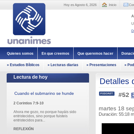
Hoy es Agosto 6, 2026
Inicio
Con
A
U
D
Quienes somos
En que creemos
Que queremos hacer
Donaci
» Estudios Bíblicos
» Lecturas diarias
» Presentaciones
» Pod
Lectura de hoy
Detalles 
Cuando el submarino se hunde
#52
2 Corintios 7:9-10
martes 18 s
Ahora me gozo, no porque hayáis sido
Duración: 55:18 m
entristecidos, sino porque fuisteis
entristecidos para...
REFLEXIÓN