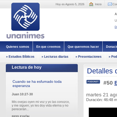
Hoy es Agosto 5, 2026
Inicio
Con
A
U
D
Quienes somos
En que creemos
Que queremos hacer
Donaci
» Estudios Bíblicos
» Lecturas diarias
» Presentaciones
» Pod
Lectura de hoy
Detalles 
Cuando se ha esfumado toda
#50
esperanza
martes 21 a
Juan 10:27-30
Duración: 46:48 m
Mis ovejas oyen mi voz y yo las conozco,
y me siguen; yo les doy vida eterna y no
perecerán...
REFLEXIÓN