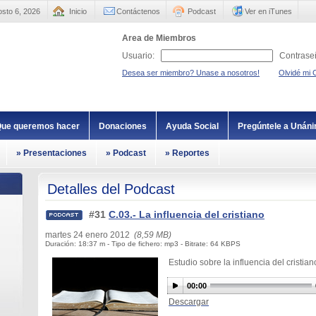
sto 6, 2026
Inicio
Contáctenos
Podcast
Ver en iTunes
Area de Miembros
Usuario:
Contrase
Desea ser miembro? Unase a nosotros!
Olvidé mi 
ue queremos hacer
Donaciones
Ayuda Social
Pregúntele a Unán
» Presentaciones
» Podcast
» Reportes
Detalles del Podcast
#31
C.03.- La influencia del cristiano
martes 24 enero 2012
(8,59 MB)
Duración: 18:37 m - Tipo de fichero: mp3 - Bitrate: 64 KBPS
Estudio sobre la influencia del cristia
00:00
Descargar