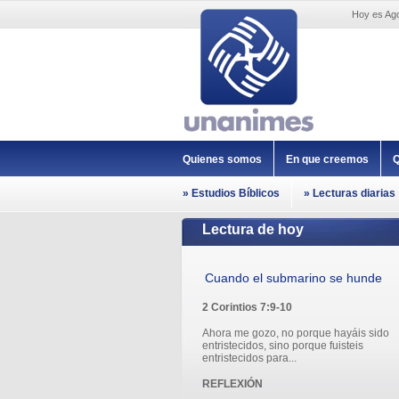
Hoy es Ago
Quienes somos
En que creemos
Q
» Estudios Bíblicos
» Lecturas diarias
Lectura de hoy
Cuando el submarino se hunde
2 Corintios 7:9-10
Ahora me gozo, no porque hayáis sido
entristecidos, sino porque fuisteis
entristecidos para...
REFLEXIÓN