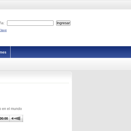
ña:
Clave
imes
no en el mundo
00:00