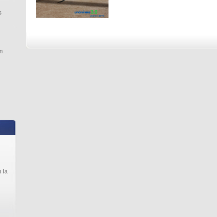
s
n
 la
l