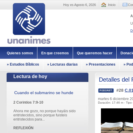
Hoy es Agosto 6, 2026
Inicio
Con
A
U
D
Quienes somos
En que creemos
Que queremos hacer
Donaci
» Estudios Bíblicos
» Lecturas diarias
» Presentaciones
» Pod
Lectura de hoy
Detalles del
#28
C.01
Cuando el submarino se hunde
martes 6 diciembre 
2 Corintios 7:9-10
Duración: 17:46 m - Tipo 
Ahora me gozo, no porque hayáis sido
entristecidos, sino porque fuisteis
entristecidos para...
REFLEXIÓN