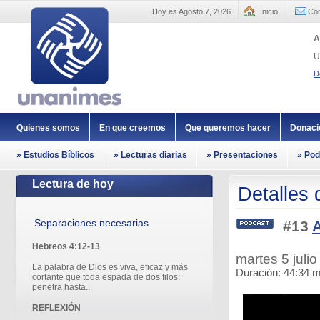
Hoy es Agosto 7, 2026
Inicio
Con
A
U
D
Quienes somos
En que creemos
Que queremos hacer
Donaci
» Estudios Bíblicos
» Lecturas diarias
» Presentaciones
» Pod
Lectura de hoy
Detalles 
Separaciones necesarias
#13
A
Hebreos 4:12-13
martes 5 juli
La palabra de Dios es viva, eficaz y más
Duración: 44:34 m
cortante que toda espada de dos filos:
penetra hasta...
REFLEXIÓN