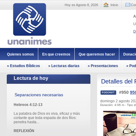
Hoy es Agosto 8, 2026
Inicio
Con
A
U
D
Quienes somos
En que creemos
Que queremos hacer
Donaci
» Estudios Bíblicos
» Lecturas diarias
» Presentaciones
» Pod
Lectura de hoy
Detalles del
#950
95
Separaciones necesarias
domingo 2 agosto 2
Hebreos 4:12-13
Duración: 4:06 m - Tipo d
La palabra de Dios es viva, eficaz y más
cortante que toda espada de dos filos:
penetra hasta...
REFLEXIÓN