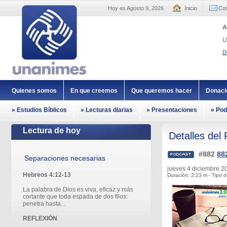
Hoy es Agosto 9, 2026
Inicio
Con
A
U
D
Quienes somos
En que creemos
Que queremos hacer
Donaci
» Estudios Bíblicos
» Lecturas diarias
» Presentaciones
» Pod
Lectura de hoy
Detalles del
#882
88
Separaciones necesarias
jueves 4 diciembre 
Hebreos 4:12-13
Duración: 2:23 m - Tipo d
La palabra de Dios es viva, eficaz y más
cortante que toda espada de dos filos:
penetra hasta...
REFLEXIÓN