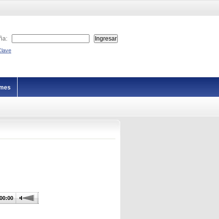
ña:
Clave
imes
00:00