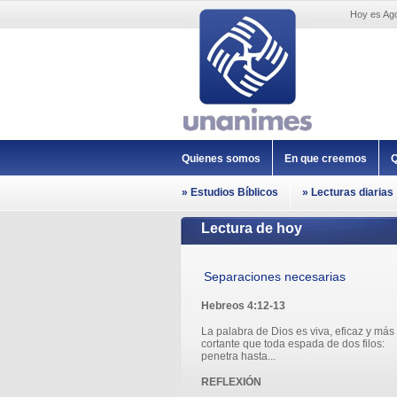
Hoy es Ago
Quienes somos
En que creemos
Q
» Estudios Bíblicos
» Lecturas diarias
Lectura de hoy
Separaciones necesarias
Hebreos 4:12-13
La palabra de Dios es viva, eficaz y más
cortante que toda espada de dos filos:
penetra hasta...
REFLEXIÓN