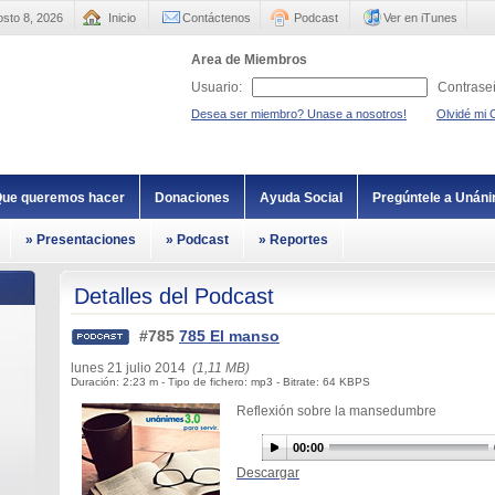
sto 8, 2026
Inicio
Contáctenos
Podcast
Ver en iTunes
Area de Miembros
Usuario:
Contrase
Desea ser miembro? Unase a nosotros!
Olvidé mi 
ue queremos hacer
Donaciones
Ayuda Social
Pregúntele a Unán
» Presentaciones
» Podcast
» Reportes
Detalles del Podcast
#785
785 El manso
lunes 21 julio 2014
(1,11 MB)
Duración: 2:23 m - Tipo de fichero: mp3 - Bitrate: 64 KBPS
Reflexión sobre la mansedumbre
00:00
Descargar