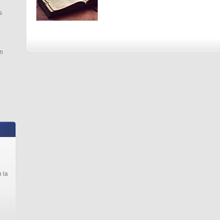
s
n
 la
l