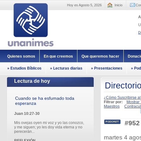
Hoy es Agosto 5, 2026
Inicio
Con
A
U
D
Quienes somos
En que creemos
Que queremos hacer
Donaci
» Estudios Bíblicos
» Lecturas diarias
» Presentaciones
» Pod
Lectura de hoy
Directori
¿Cómo Suscribirse al
Cuando se ha esfumado toda
Filtrar por:
Mostrar
esperanza
Maestros
Contracul
Juan 10:27-30
#952
Mis ovejas oyen mi voz y yo las conozco,
y me siguen; yo les doy vida eterna y no
perecerán...
martes 4 ag
REFLEXIÓN