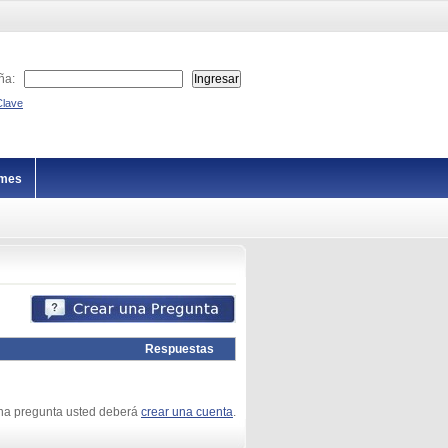
ña:
Clave
imes
Respuestas
una pregunta usted deberá
crear una cuenta
.