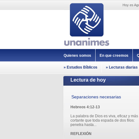
Hoy es Ago
Quienes somos
En que creemos
Q
» Estudios Bíblicos
» Lecturas diarias
Lectura de hoy
Separaciones necesarias
Hebreos 4:12-13
La palabra de Dios es viva, eficaz y más
cortante que toda espada de dos filos:
penetra hasta...
REFLEXIÓN