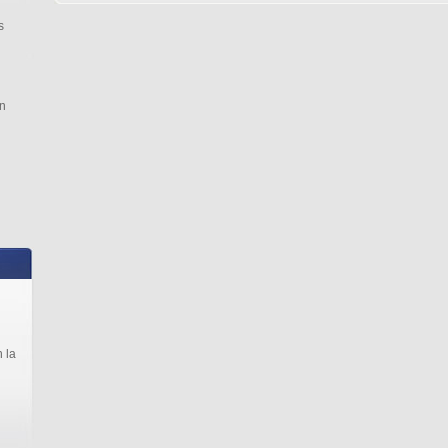
s
n
 la
l