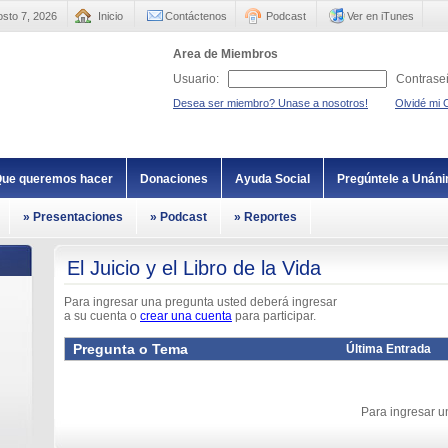
sto 7, 2026
Inicio
Contáctenos
Podcast
Ver en iTunes
Area de Miembros
Usuario:
Contrase
Desea ser miembro? Unase a nosotros!
Olvidé mi 
ue queremos hacer
Donaciones
Ayuda Social
Pregúntele a Unán
» Presentaciones
» Podcast
» Reportes
El Juicio y el Libro de la Vida
Para ingresar una pregunta usted deberá ingresar
a su cuenta o
crear una cuenta
para participar.
Pregunta o Tema
Última Entrada
Para ingresar 