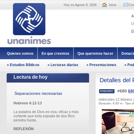
Hoy es Agosto 8, 2026
Inicio
Con
A
U
D
Quienes somos
En que creemos
Que queremos hacer
Donaci
» Estudios Bíblicos
» Lecturas diarias
» Presentaciones
» Pod
Lectura de hoy
Detalles del
#680
68
Separaciones necesarias
miércoles 12 febrer
Hebreos 4:12-13
Duración: 6:50 m - Tipo d
La palabra de Dios es viva, eficaz y más
cortante que toda espada de dos filos:
penetra hasta...
REFLEXIÓN