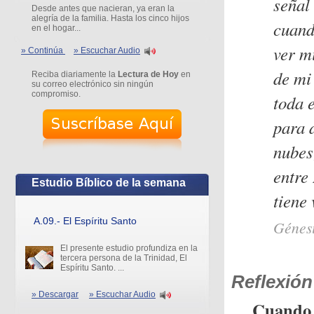
señal
Desde antes que nacieran, ya eran la
alegría de la familia. Hasta los cinco hijos
cuand
en el hogar...
ver m
» Continúa
» Escuchar Audio
de mi
Reciba diariamente la
Lectura de Hoy
en
su correo electrónico sin ningún
compromiso.
toda 
para d
nubes
entre 
Estudio Bíblico de la semana
tiene 
A.09.- El Espíritu Santo
Génesi
El presente estudio profundiza en la
tercera persona de la Trinidad, El
Espíritu Santo. ...
Reflexión
» Descargar
» Escuchar Audio
Cuando 