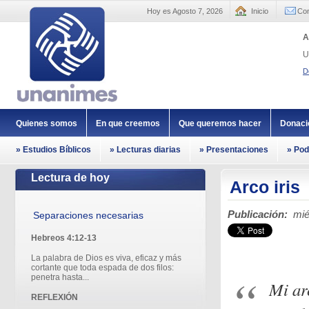
Hoy es Agosto 7, 2026
Inicio
Con
A
U
D
Quienes somos
En que creemos
Que queremos hacer
Donaci
» Estudios Bíblicos
» Lecturas diarias
» Presentaciones
» Pod
Lectura de hoy
Arco iris
Publicación:
miér
Separaciones necesarias
Hebreos 4:12-13
La palabra de Dios es viva, eficaz y más
cortante que toda espada de dos filos:
penetra hasta...
Mi ar
REFLEXIÓN