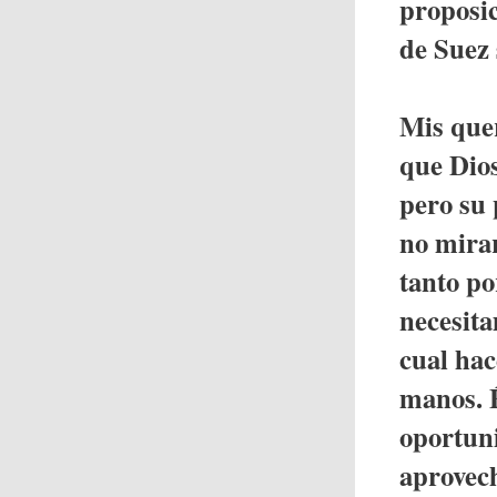
proposic
de Suez 
Mis que
que Dios
pero su 
no mirar
tanto po
necesita
cual hac
manos. É
oportun
aprovec