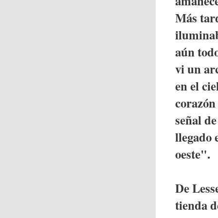
amanece
Más tard
iluminab
aún tod
vi un ar
en el ci
corazón 
señal de
llegado 
oeste".
De Lesse
tienda d