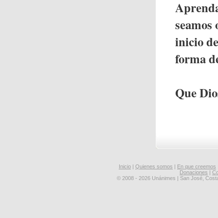
Aprenda
seamos o
inicio d
forma d
Que Dio
Inicio
|
Quienes somos
|
En que creemos
Donaciones
|
Co
© 2008 - 2026 Unánimes | San José, Cost