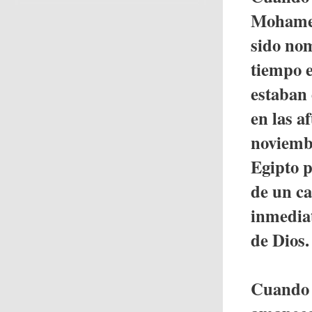
Mohamed 
sido nom
tiempo 
estaban
en las a
noviembr
Egipto p
de un ca
inmediat
de Dios.
Cuando s