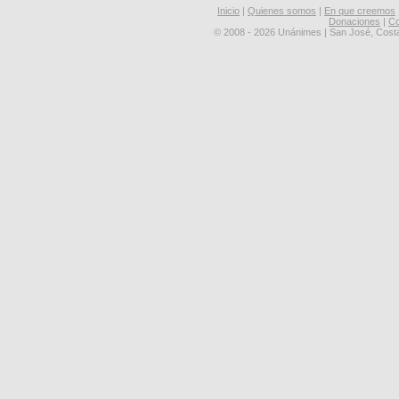
Inicio
|
Quienes somos
|
En que creemos
Donaciones
|
Co
© 2008 - 2026 Unánimes | San José, Cost