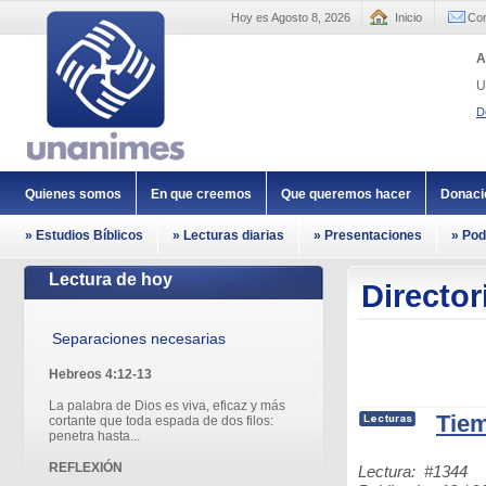
Hoy es Agosto 8, 2026
Inicio
Con
A
U
D
Quienes somos
En que creemos
Que queremos hacer
Donaci
» Estudios Bíblicos
» Lecturas diarias
» Presentaciones
» Pod
Lectura de hoy
Director
Separaciones necesarias
Hebreos 4:12-13
La palabra de Dios es viva, eficaz y más
Tiem
cortante que toda espada de dos filos:
penetra hasta...
REFLEXIÓN
Lectura: #1344