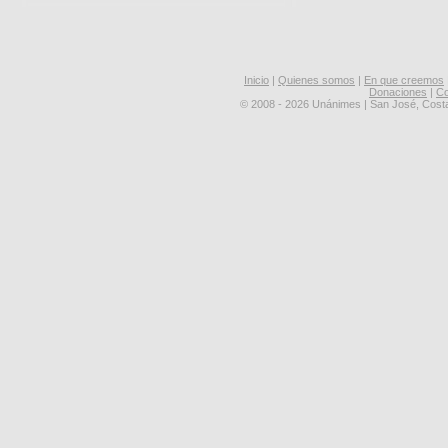
Inicio
|
Quienes somos
|
En que creemos
Donaciones
|
Co
© 2008 - 2026 Unánimes | San José, Cost