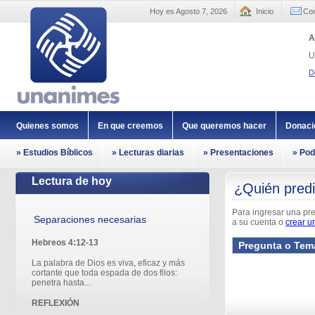
Hoy es Agosto 7, 2026
Inicio
Con
A
U
D
Quienes somos
En que creemos
Que queremos hacer
Donaci
» Estudios Bíblicos
» Lecturas diarias
» Presentaciones
» Pod
Lectura de hoy
¿Quién pred
Para ingresar una pr
Separaciones necesarias
a su cuenta o
crear u
Hebreos 4:12-13
Pregunta o Tem
La palabra de Dios es viva, eficaz y más
cortante que toda espada de dos filos:
penetra hasta...
REFLEXIÓN