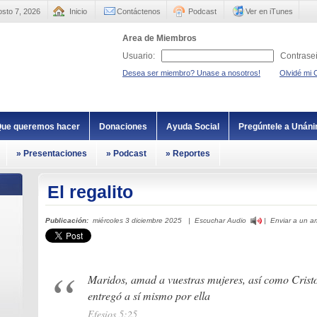
sto 7, 2026
Inicio
Contáctenos
Podcast
Ver en iTunes
Area de Miembros
Usuario:
Contrase
Desea ser miembro? Unase a nosotros!
Olvidé mi 
ue queremos hacer
Donaciones
Ayuda Social
Pregúntele a Unán
» Presentaciones
» Podcast
» Reportes
El regalito
Publicación:
miércoles 3 diciembre 2025 |
Escuchar Audio
|
Enviar a un 
Maridos, amad a vuestras mujeres, así como Cristo 
entregó a sí mismo por ella
Efesios 5:25