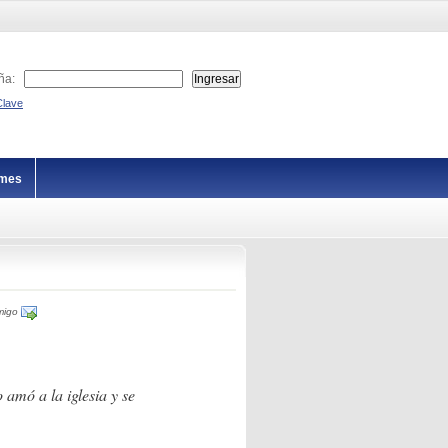
ña:
Clave
imes
amigo
amó a la iglesia y se