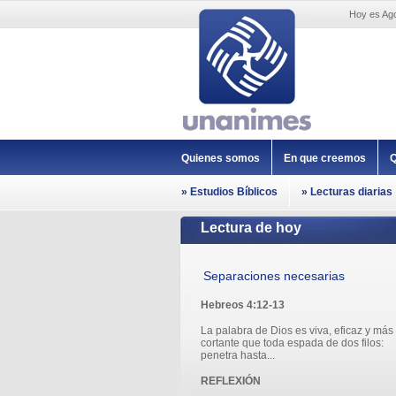
Hoy es Ago
Quienes somos
En que creemos
Q
» Estudios Bíblicos
» Lecturas diarias
Lectura de hoy
Separaciones necesarias
Hebreos 4:12-13
La palabra de Dios es viva, eficaz y más
cortante que toda espada de dos filos:
penetra hasta...
REFLEXIÓN