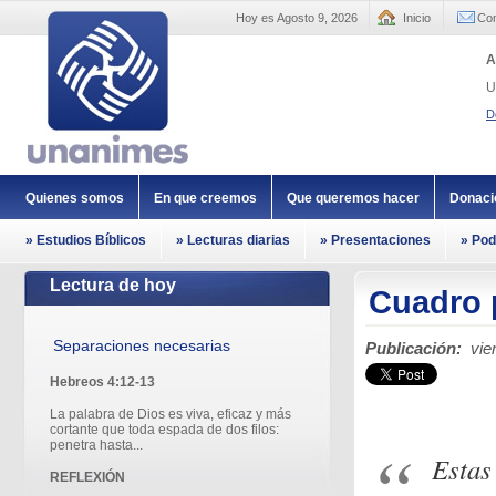
Hoy es Agosto 9, 2026
Inicio
Con
A
U
D
Quienes somos
En que creemos
Que queremos hacer
Donaci
» Estudios Bíblicos
» Lecturas diarias
» Presentaciones
» Pod
Lectura de hoy
Cuadro 
Separaciones necesarias
Publicación:
vie
Hebreos 4:12-13
La palabra de Dios es viva, eficaz y más
cortante que toda espada de dos filos:
penetra hasta...
Estas
REFLEXIÓN