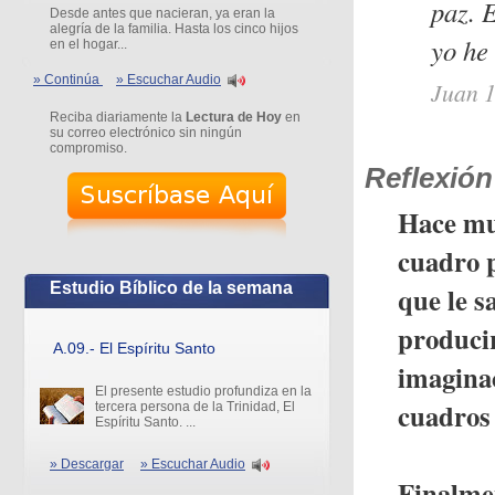
paz. E
Desde antes que nacieran, ya eran la
alegría de la familia. Hasta los cinco hijos
yo he
en el hogar...
» Continúa
» Escuchar Audio
Juan 
Reciba diariamente la
Lectura de Hoy
en
su correo electrónico sin ningún
compromiso.
Reflexión
Hace mu
cuadro 
Estudio Bíblico de la semana
que le s
producir
A.09.- El Espíritu Santo
imaginac
El presente estudio profundiza en la
cuadros 
tercera persona de la Trinidad, El
Espíritu Santo. ...
» Descargar
» Escuchar Audio
Finalmen