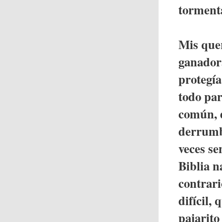
tormenta
Mis que
ganador
protegía
todo par
común, d
derrumb
veces se
Biblia na
contrari
difícil,
pajarito