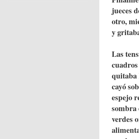
jueces d
otro, mi
y gritab
Las ten
cuadros 
quitaba 
cayó sob
espejo r
sombra d
verdes o
alimenta