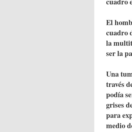
cuadro e
El hombr
cuadro d
la multi
ser la p
Una tum
través d
podía se
grises d
para exp
medio de