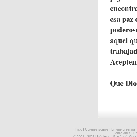
encontra
esa paz 
poderoso
aquel qu
trabajad
Aceptemo
Que Dio
Inicio
|
Quienes somos
|
En que creemos
Donaciones
|
Co
© 2008 - 2026 Unánimes | San José, Cost